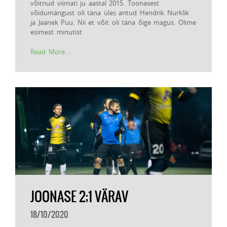
võitnud viimati ju aastal 2015. Toonasest
võidumängust oli täna üles antud Hendrik Nurklik
ja Jaanek Puu. Nii et võit oli täna õige magus. Olime
esimest minutist
Read More…
JOONASE 2;1 VÄRAV
18/10/2020