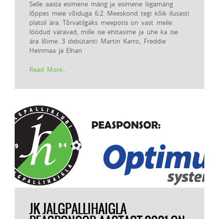
Selle aasta esimene mäng ja esimene liigamäng
lõppes meie võiduga 6:2. Meeskond tegi kõik ilusasti
platsil ära. Tõrvatilgaks meepotis on vast meile
löödud väravad, mille ise ehitasime ja ühe ka ise
ära lõime. 3 debütanti: Martin Karro, Freddie
Heinmaa ja Elhan
Read More…
JK JALGPALLIHAIGLA