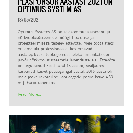
PEASPONSOR AASTAST 2021 ON
OPTIMUS SYSTEM AS
18/05/2021
Optimus Systems AS on telekommunikatsiooni- ja
nõrkvoolusüsteemide müügi, hoolduse ja
projekteerimisega tegelev ettevõte. Meie töötajateks
on oma ala professionaalid, kes omavad
aastatepikkust töökogemust telekommunikatsiooni-
ja/või nõrkvoolusüsteemide lahenduste alal. Ettevõte
on tegutsenud Eesti turul 15 aastat, sealjuures
kasvanud käivet peaaegu igal aastal. 2015 aasta oli
meie jaoks rekordiline: läbi aegade parim käive 4,59
milj. Eurot tähendas
Read More…