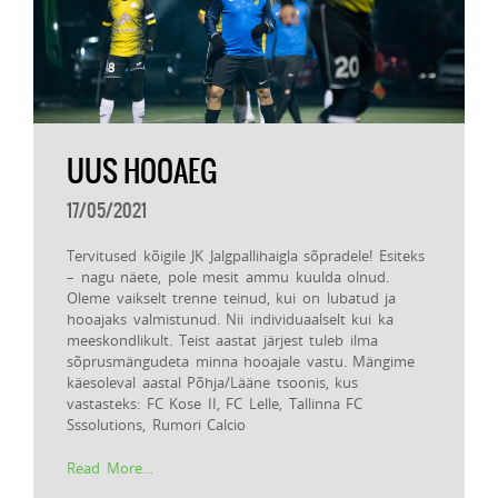
UUS HOOAEG
17/05/2021
Tervitused kõigile JK Jalgpallihaigla sõpradele! Esiteks
– nagu näete, pole mesit ammu kuulda olnud.
Oleme vaikselt trenne teinud, kui on lubatud ja
hooajaks valmistunud. Nii individuaalselt kui ka
meeskondlikult. Teist aastat järjest tuleb ilma
sõprusmängudeta minna hooajale vastu. Mängime
käesoleval aastal Põhja/Lääne tsoonis, kus
vastasteks: FC Kose II, FC Lelle, Tallinna FC
Sssolutions, Rumori Calcio
Read More…