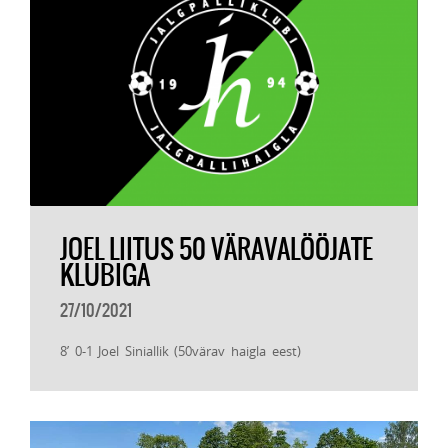
JOEL LIITUS 50 VÄRAVALÖÖJATE
KLUBIGA
27/10/2021
8’ 0-1 Joel Siniallik (50värav haigla eest)