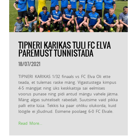
TIPNERI KARIKAS TULI FC ELVA
PAREMUST TUNNISTADA
18/07/2021
TIPNERI KARIKAS 1/32 finaals vs FC Elva Oli ette
teada, et tulemas raske mäng. Vigastustega kimpus
4-5 mängijat ning üks keskkaitsja sai eelmises
voorus punase ning pidi antud mängu vahele jätma.
Mäng algas suhteliselt rabedalt. Suutsime vaid pikka
palli ette lüüa. Tekkis ka paar ohliku olukorda, kuid
löögile ei jõudnud. Esimene poolaeg 6-0 FC Elvale.
Read More…