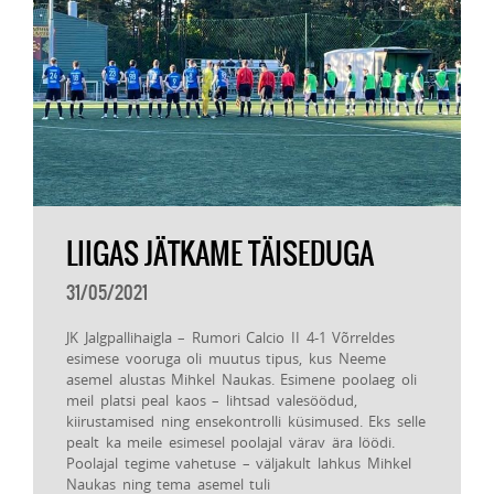
LIIGAS JÄTKAME TÄISEDUGA
31/05/2021
JK Jalgpallihaigla – Rumori Calcio II 4-1 Võrreldes
esimese vooruga oli muutus tipus, kus Neeme
asemel alustas Mihkel Naukas. Esimene poolaeg oli
meil platsi peal kaos – lihtsad valesöödud,
kiirustamised ning ensekontrolli küsimused. Eks selle
pealt ka meile esimesel poolajal värav ära löödi.
Poolajal tegime vahetuse – väljakult lahkus Mihkel
Naukas ning tema asemel tuli