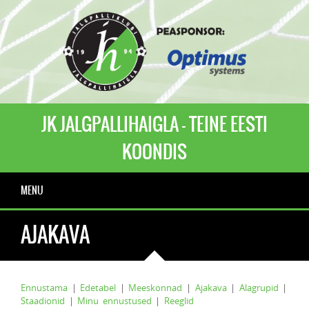
JK JALGPALLIHAIGLA - TEINE EESTI
KOONDIS
MENU
AJAKAVA
Ennustama
|
Edetabel
|
Meeskonnad
|
Ajakava
|
Alagrupid
|
Staadionid
|
Minu ennustused
|
Reeglid