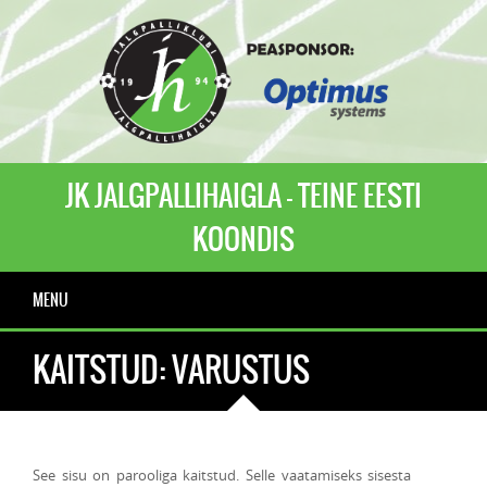
JK JALGPALLIHAIGLA - TEINE EESTI
KOONDIS
MENU
KAITSTUD: VARUSTUS
See sisu on parooliga kaitstud. Selle vaatamiseks sisesta