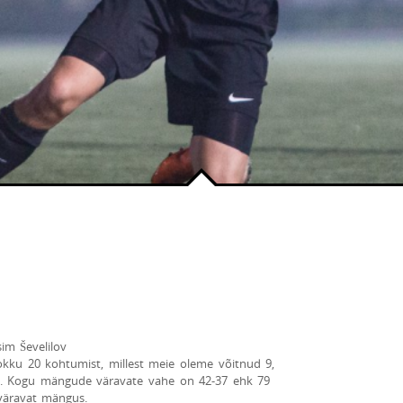
 Ševelilov
ku 20 kohtumist, millest meie oleme võitnud 9,
u. Kogu mängude väravate vahe on 42-37 ehk 79
äravat mängus.