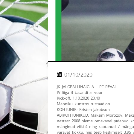
01/10/2020
JK JALGPALLIHAIGLA – FC REAAL
IV liiga B tasandi 5. voor
Kick-off: 1.10.2020 20:40
Männiku kunstmurustaadion
KOHTUNIK: Kristen Jakobson
ABIKOHTUNIKUD: Maksim Morozov, Maksim
Aastast 2008 oleme omavahel pidanud kok
mänginud viiki 4 ning kaotanud 7 mäng
väravat kokku, mis teeb keskmiselt 3,95 v