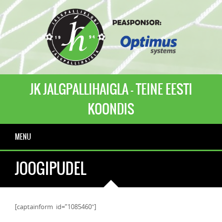
JK JALGPALLIHAIGLA - TEINE EESTI
KOONDIS
MENU
JOOGIPUDEL
[captainform id=”1085460″]