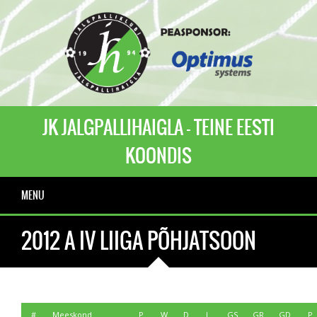
JK JALGPALLIHAIGLA - TEINE EESTI
KOONDIS
MENU
2012 A IV LIIGA PÕHJATSOON
#
Meeskond
P
W
D
L
GS
GR
GD
P