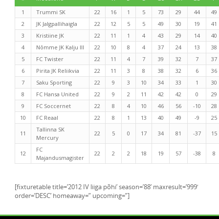
1
Trummi SK
22
16
1
5
73
29
44
49
2
JK Jalgpallihaigla
22
12
5
5
49
30
19
41
3
Kristiine JK
22
11
1
4
43
29
14
40
4
Nõmme JK Kalju III
22
10
8
4
37
24
13
38
5
FC Twister
22
11
4
7
39
32
7
37
6
Pirita JK Reliikvia
22
11
3
8
38
32
6
36
7
Saku Sporting
22
9
3
10
34
33
1
30
8
FC Hansa United
22
9
2
11
42
42
0
29
9
FC Soccernet
22
8
4
10
46
56
-10
28
10
FC Reaal
22
8
1
13
40
49
-9
25
Tallinna SK
11
22
5
0
17
34
81
-37
15
Mercury
FC
12
22
2
2
18
19
57
-38
8
Majandusmagister
[fixturetable title=’2012 IV liiga põhi’ season=’88’ maxresult=’999′
order=’DESC’ homeaway=” upcoming=”]