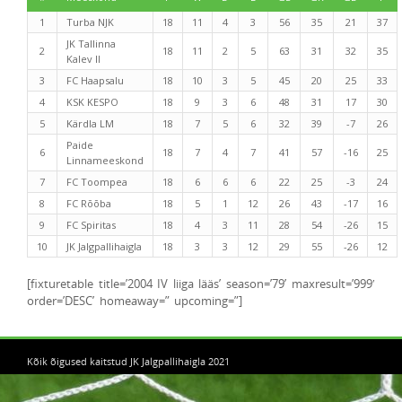
1
Turba NJK
18
11
4
3
56
35
21
37
JK Tallinna
2
18
11
2
5
63
31
32
35
Kalev II
3
FC Haapsalu
18
10
3
5
45
20
25
33
4
KSK KESPO
18
9
3
6
48
31
17
30
5
Kärdla LM
18
7
5
6
32
39
-7
26
Paide
6
18
7
4
7
41
57
-16
25
Linnameeskond
7
FC Toompea
18
6
6
6
22
25
-3
24
8
FC Rõõba
18
5
1
12
26
43
-17
16
9
FC Spiritas
18
4
3
11
28
54
-26
15
10
JK Jalgpallihaigla
18
3
3
12
29
55
-26
12
[fixturetable title=’2004 IV liiga lääs’ season=’79’ maxresult=’999′
order=’DESC’ homeaway=” upcoming=”]
Kõik õigused kaitstud JK Jalgpallihaigla 2021