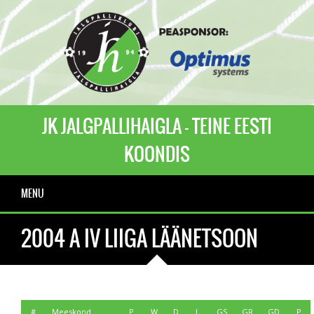
JK JALGPALLIHAIGLA - TEINE EESTI
KOONDIS
MENU
2004 A IV LIIGA LÄÄNETSOON
#
Meeskond
P
W
D
L
GS
GR
GD
P