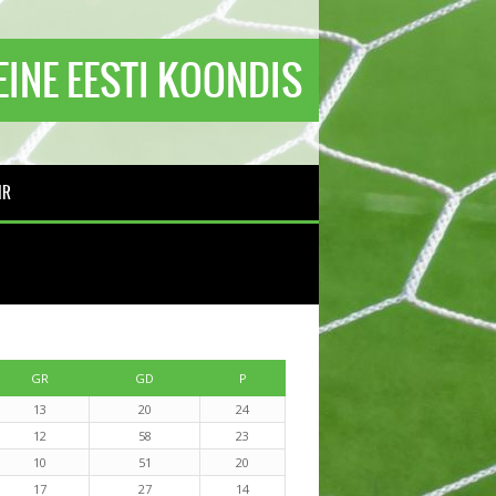
TEINE EESTI KOONDIS
IR
GR
GD
P
13
20
24
12
58
23
10
51
20
17
27
14