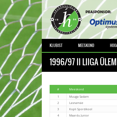
KLUBIST
MEESKOND
HOOA
1996/97 II LIIGA ÜLE
#
Meeskond
1
Muuga Sadam
2
Lasnamäe
3
Kopli Spordikool
4
Maardu Junior