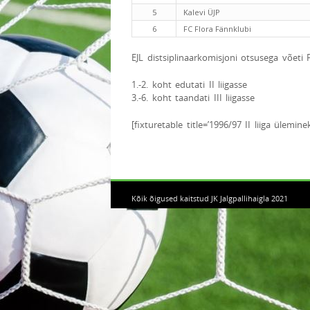
5
Kalevi ÜJP
6
FC Flora Fännklubi
EJL distsiplinaarkomisjoni otsusega võeti 
1.-2. koht edutati II liigasse
3.-6. koht taandati III liigasse
[fixturetable title=’1996/97 II liiga ülemine
Kõik õigused kaitstud JK Jalgpallihaigla 2021