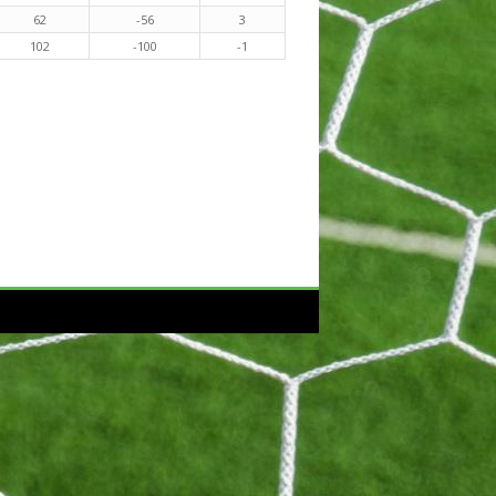
62
-56
3
102
-100
-1