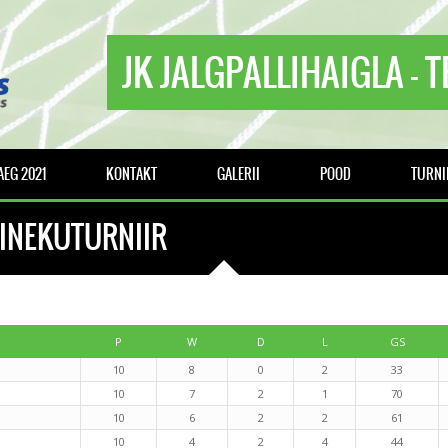
JK JALGPALLIHAIGLA - 
EG 2021
KONTAKT
GALERII
POOD
TURNI
MINEKUTURNIIR
P
W
D
L
GS
10
8
0
2
33
10
7
2
1
70
10
6
2
2
61
10
4
2
4
44