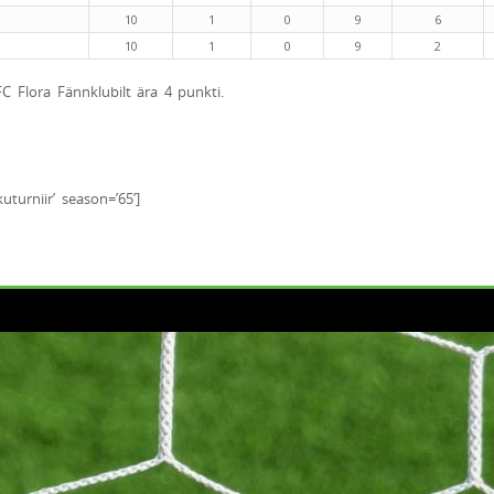
10
1
0
9
6
10
1
0
9
2
FC Flora Fännklubilt ära 4 punkti.
kuturniir’ season=’65’]